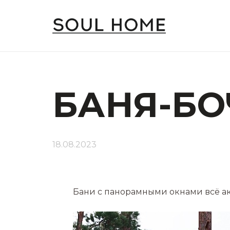
БАНЯ-БО
18.08.2023
Бани с панорамными окнами всё а